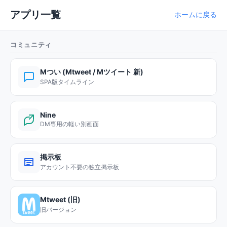
アプリ一覧
ホームに戻る
コミュニティ
Mつい (Mtweet / Mツイート 新)
SPA版タイムライン
Nine
DM専用の軽い別画面
掲示板
アカウント不要の独立掲示板
Mtweet (旧)
旧バージョン