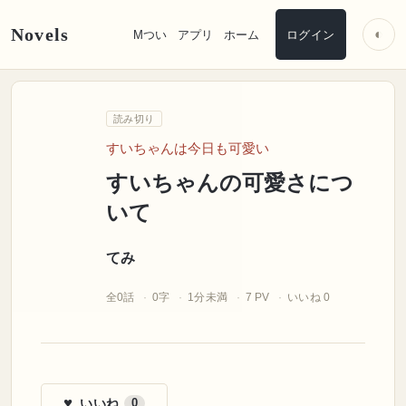
Novels
◐
Mつい
アプリ
ホーム
ログイン
てみ
読み切り
すいちゃんは今日も可愛い
すいちゃんの可愛さにつ
いて
てみ
全0話
0字
1分未満
7 PV
いいね 0
♥
いいね
0