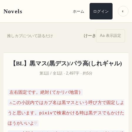
Novels
◐
ホーム
ログイン
Aa 表示設定
けーき
推しカプについて語るだけ
【BL】黒マス(黒デス)/パラ高(しれギャル)
第1話 / 全1話 · 2,497字 · 約5分
左右固定です。絶対(てかリバ地雷)
⚠︎この小説内ではカプ名は黒マスという呼び方で固定しよ
うと思います。pixivで検索かける時は黒デスでもかけた
ほうがいいよ♡