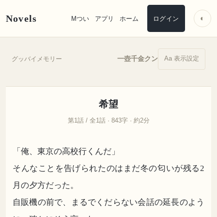
Novels
◐
Mつい
アプリ
ホーム
ログイン
Aa 表示設定
一壺千金クン
グッバイメモリー
希望
第1話 / 全1話 · 843字 · 約2分
「俺、東京の高校行くんだ」
そんなことを告げられたのはまだ冬の匂いが残る2
月の夕方だった。
自販機の前で、まるでくだらない会話の延長のよう