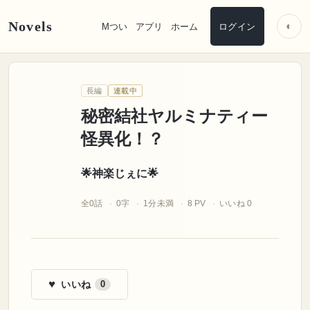
Novels
◐
Mつい
アプリ
ホーム
ログイン
🌟神楽じぇに🌟
長編
連載中
秘密結社ヤルミナティー怪異化
！
秘密結社ヤルミナティー
怪異化！？
🌟神楽じぇに🌟
全0話
0字
1分未満
8 PV
いいね 0
♥
いいね
0