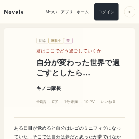
Novels
◐
Mつい
アプリ
ホーム
ログイン
キノコ隊長
長編
連載中
夢
自分が変わった世界で過ごすとしたら
君はここでどう過ごしていくか
自分が変わった世界で過
ごすとしたら…
キノコ隊長
全0話
0字
1分未満
10 PV
いいね 0
ある日目が覚めると自分はレゴのミニフィグになっ
ていた…そこでは自分は夢だと思ったが夢ではなか