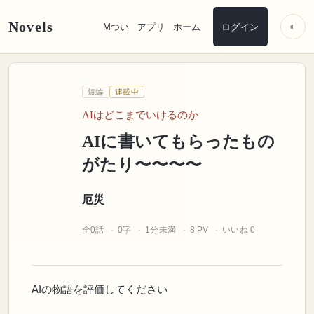
Novels
◐
Mつい
アプリ
ホーム
ログイン
厄災
短編
連載中
A
I
に書いてもらったものがたり
〜
〜
〜
AIはどこまでいけるのか
AIに書いてもらったもの
がたり〜〜〜〜
厄災
全0話
0字
1分未満
8 PV
いいね 0
AIの物語を評価してください