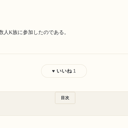
数人K族に参加したのである。
1
♥ いいね
目次