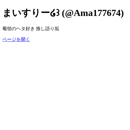
まいすりー໒꒱ (@Ama177674)
葡領のヘタ好き 推し語り垢
ページを開く