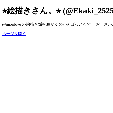
⭐︎絵描きさん。⭐︎ (@Ekaki_2525
@miorilove の絵描き垢✏︎ 絵かくのがんばっとるで！ おーさ
ページを開く