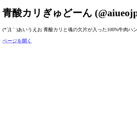
青酸カリぎゅどーん (@aiueojp
(*´Д｀)あいうえお 青酸カリと魂の欠片が入った100%牛肉ハンバー
ページを開く