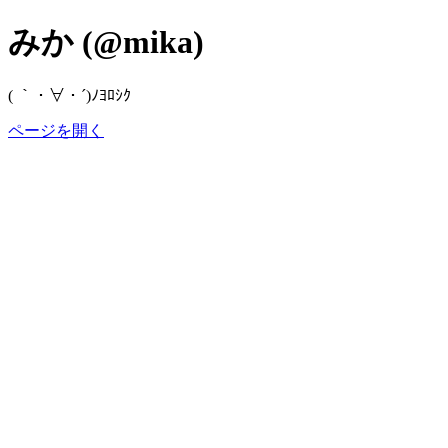
みか (@mika)
( ｀・∀・´)ﾉﾖﾛｼｸ
ページを開く