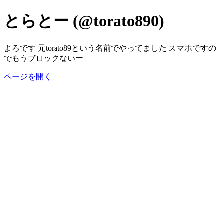
とらとー (@torato890)
よろです 元torato89という名前でやってました スマホですの
でもうブロックないー
ページを開く