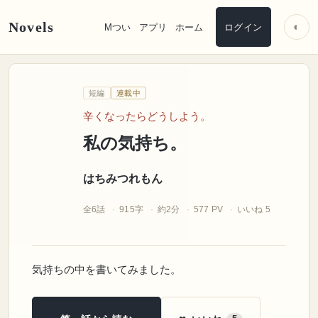
Novels
◐
Mつい
アプリ
ホーム
ログイン
はちみつれもん
短編
連載中
。
私の気持ち
辛くなったらどうしよう。
私の気持ち。
はちみつれもん
全6話
915字
約2分
577 PV
いいね 5
気持ちの中を書いてみました。