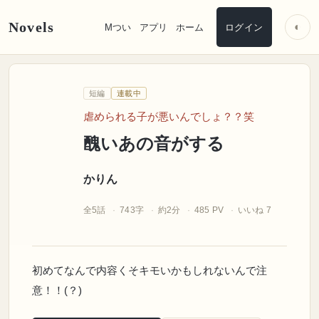
Novels
◐
Mつい
アプリ
ホーム
ログイン
かりん
短編
連載中
虐められる子が悪いんでしょ？？笑
醜いあの音がする
かりん
全5話
743字
約2分
485 PV
いいね 7
初めてなんで内容くそキモいかもしれないんで注
意！！(？)