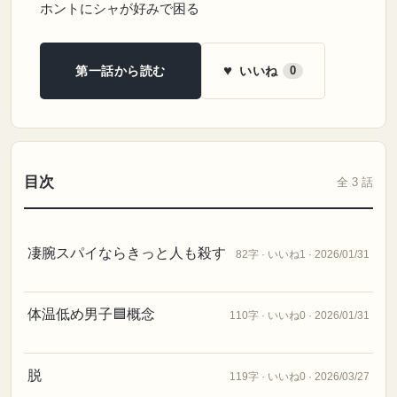
ホントにシャが好みで困る
♥
いいね
第一話から読む
0
目次
全 3 話
凄腕スパイならきっと人も殺す
82字 · いいね1 · 2026/01/31
体温低め男子🟦概念
110字 · いいね0 · 2026/01/31
脱
119字 · いいね0 · 2026/03/27