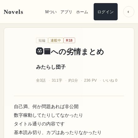
Novels
◐
Mつい
アプリ
ホーム
ログイン
みたらし団子
短編
連載中
R18
🛞🟦への劣情まとめ
みたらし団子
全3話
311字
約1分
236 PV
いいね 0
自己満、何か問題あれば非公開
数字稼動してたりしてなかったり
タイトル通りの内容です
基本読み切り、カプはあったりなかったり