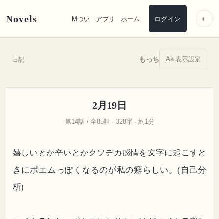
Novels
◐
Mつい
アプリ
ホーム
ログイン
Aa 表示設定
もっち
日記
2月19日
第14話 / 全85話 · 328字 · 約1分
嬉しいとか辛いとかクソデカ感情を文字に起こすと
きにポエムっぽくなるのが私の癖らしい。(自己分
析)