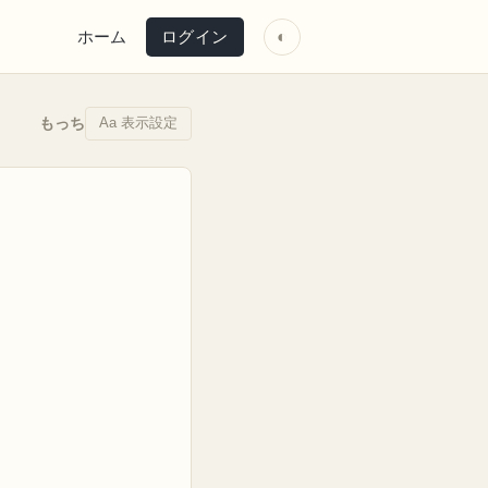
ホーム
ログイン
◐
Aa 表示設定
もっち