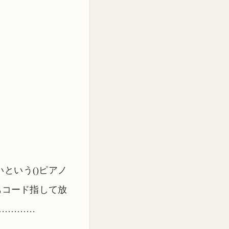
という()ピアノ
もコード指して放
…………