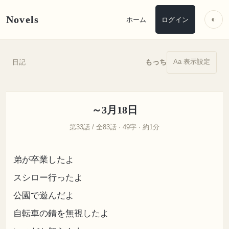
Novels
◐
ホーム
ログイン
Aa 表示設定
もっち
日記
～3月18日
第33話 / 全83話 · 49字 · 約1分
弟が卒業したよ
スシロー行ったよ
公園で遊んだよ
自転車の錆を無視したよ