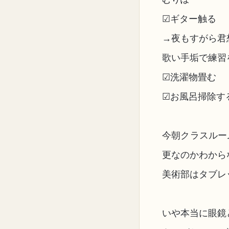
☑ギター触る
→夜もすがら君
歌い手垢で練習
☑洗濯物畳む
☑お風呂掃除す
今朝クラスルー
更なのかわから
美術部はタブレ
いや本当に眼鏡