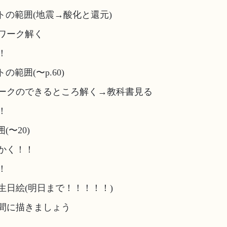
トの範囲(地震→酸化と還元)
ワーク解く
！
範囲(〜p.60)
ークのできるところ解く→教科書見る
！
(〜20)
かく！！
！
生日絵(明日まで！！！！！)
間に描きましょう