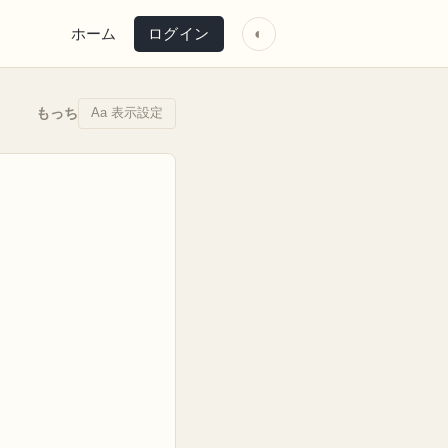
ホーム
ログイン
◐
Aa 表示設定
もっち