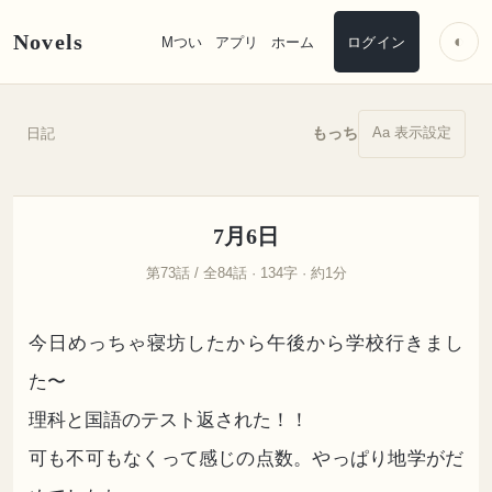
Novels
◐
Mつい
アプリ
ホーム
ログイン
Aa 表示設定
もっち
日記
7月6日
第73話 / 全84話 · 134字 · 約1分
今日めっちゃ寝坊したから午後から学校行きまし
た〜
理科と国語のテスト返された！！
可も不可もなくって感じの点数。やっぱり地学がだ