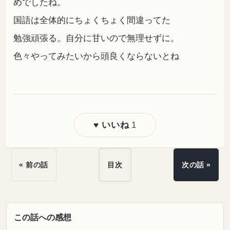
めでしたね。
国語は全体的にちょくちょく間違ってた
勉強頑張る。自分に甘いので無理せずに。
色々やってみたいから頭良くならないとね
1
♥ いいね
« 前の話
目次
次の話 »
この話への感想