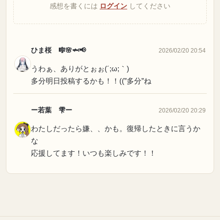
感想を書くには
ログイン
してください
ひま桜 🎼🌸🦈📢
2026/02/20 20:54
うわぁ、ありがとぉぉ(´;ω;｀)
多分明日投稿するかも！！((”多分”ね
ー若葉 雫ー
2026/02/20 20:29
わたしだったら嫌、、かも。復帰したときに言うか
な
応援してます！いつも楽しみです！！