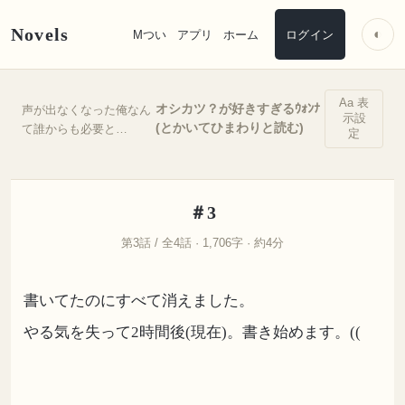
Novels
◐
Mつい
アプリ
ホーム
ログイン
Aa 表
オシカツ？が好きすぎるｳｫﾝﾅ
声が出なくなった俺なん
示設
(とかいてひまわりと読む)
て誰からも必要と…
定
＃3
第3話 / 全4話 · 1,706字 · 約4分
書いてたのにすべて消えました。
やる気を失って2時間後(現在)。書き始めます。((