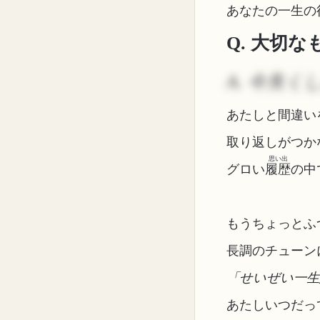
あなたの一生の
Q. 大切
A. 今失く
あたしと間違い
取り返しがつか
思い出
グロい
履歴
の中
もうちょっとふ
長調のチューン
「せいぜい一生
あたしいつだっ