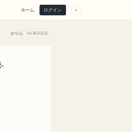
ホーム
ログイン
◐
Aa 表示設定
かりん
-