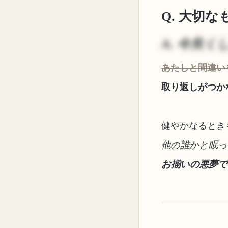
Q. 大切
A. 今失く
あたしと間違い
取り返しがつか
健やかなるとき
他の誰かと眠
お揃いの悪夢で