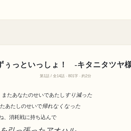
ずぅっといっしょ！ -キタニタツヤ様
第1話 / 全14話 · 801字 · 約2分
! またあなたのせいであたし
すり減った
またあたしのせいで
帰れなくなった
ね、消耗戦に持ち込んで
を引っ張ったアオハル