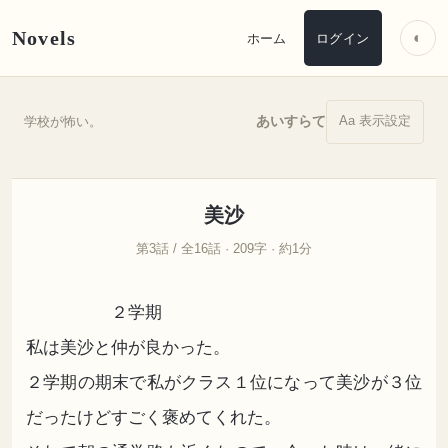
Novels
◐
ホーム
ログイン
Aa 表示設定
あいすらて
学校が怖い。
美沙
第3話 / 全16話 · 209字 · 約1分
２学期
私は美沙と仲が良かった。
２学期の期末で私がクラス１位になって美沙が３位
だったけどすごく褒めてくれた。