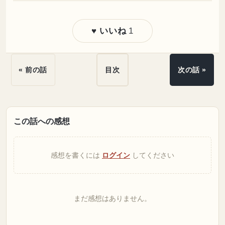
1
♥ いいね
« 前の話
目次
次の話 »
この話への感想
感想を書くには
ログイン
してください
まだ感想はありません。