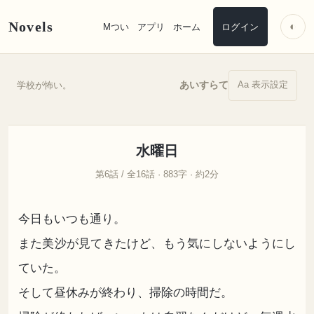
Novels
◐
Mつい
アプリ
ホーム
ログイン
Aa 表示設定
あいすらて
学校が怖い。
水曜日
第6話 / 全16話 · 883字 · 約2分
今日もいつも通り。
また美沙が見てきたけど、もう気にしないようにし
ていた。
そして昼休みが終わり、掃除の時間だ。