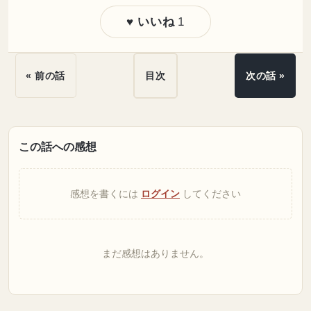
1
♥ いいね
« 前の話
目次
次の話 »
この話への感想
感想を書くには
ログイン
してください
まだ感想はありません。