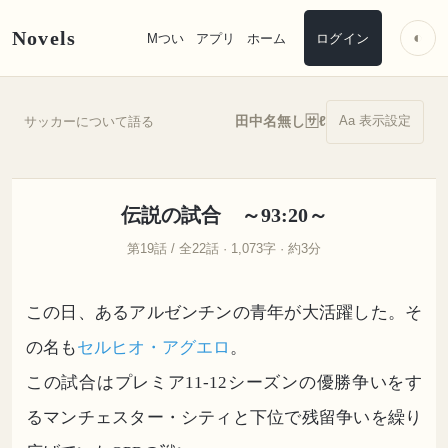
Novels
◐
Mつい
アプリ
ホーム
ログイン
Aa 表示設定
田中名無し🈂️ℓ
サッカーについて語る
伝説の試合 ～93:20～
第19話 / 全22話 · 1,073字 · 約3分
この日、あるアルゼンチンの青年が大活躍した。そ
の名も
セルヒオ・アグエロ
。
この試合はプレミア11-12シーズンの優勝争いをす
るマンチェスター・シティと下位で残留争いを繰り