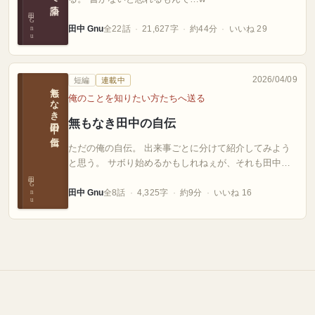
田中 Gnu
田中 Gnu
全22話
21,627字
約44分
いいね 29
2026/04/09
短編
連載中
無もなき田中の自伝
俺のことを知りたい方たちへ送る
無もなき田中の自伝
ただの俺の自伝。 出来事ごとに分けて紹介してみよう
と思う。 サボり始めるかもしれねぇが、それも田中
田中 Gnu
だ。自伝の…
田中 Gnu
全8話
4,325字
約9分
いいね 16