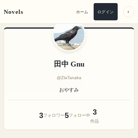
Novels
◐
ホーム
ログイン
田中 Gnu
@ZlaTanaka
おやすみ
3
3
5
フォロワー
フォロー中
作品