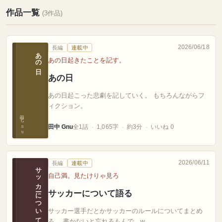
作品一覧
(3作品)
2026/06/18
長編
連載中
あの日
あの日起きたことを記す。
あの日
あの日起こった悲劇を記していく。 もちろんながらフ
ィクション。
田中 Gnu
田中 Gnu
全1話
1,065字
約3分
いいね 0
2026/06/11
長編
連載中
サッカーについて語る
自己満。見たけりゃ見ろ
サッカーについて語る
サッカー選手だとかサッカーのルールについてまとめ
る。 書かないと忘れるもんで…w