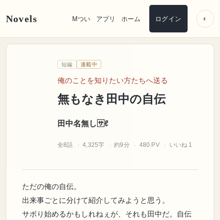
Novels
◐
Mつい
アプリ
ホーム
ログイン
田中名無し🈂️ℓ
短編
連載中
俺のことを知りたい方たちへ送る
無もなき田中の自伝
田中名無し🈂️ℓ
全8話
4,325字
約9分
480 PV
いいね 1
ただの俺の自伝。
出来事ごとに分けて紹介してみようと思う。
サボり始めるかもしれねぇが、それも田中だ。自伝