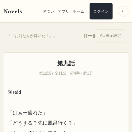
Novels
◐
Mつい
アプリ
ホーム
ログイン
Aa 表示設定
けーき
「「お前なんか嫌いだ！」」
第九話
第11話 / 全11話 · 674字 · 約2分
領said
「はぁー疲れた」
「どうする？先に風呂行く？」