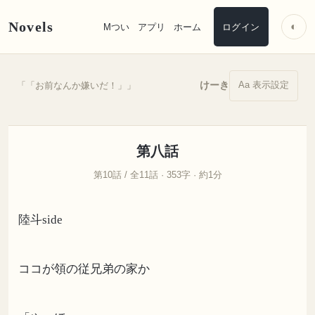
Novels
◐
Mつい
アプリ
ホーム
ログイン
Aa 表示設定
けーき
「「お前なんか嫌いだ！」」
第八話
第10話 / 全11話 · 353字 · 約1分
陸斗side
ココが領の従兄弟の家か