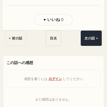
0
♥ いいね
« 前の話
目次
次の話 »
この話への感想
感想を書くには
ログイン
してください
まだ感想はありません。