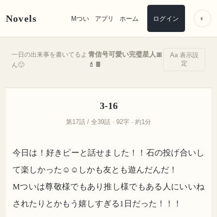
Novels
◐
Mつい
アプリ
ホーム
ログイン
青信号可愛い完璧星人🎀
一日の出来事を書いてるよ
Aa 表示設
定
💄🍫
ん🙂
3-16
第17話 / 全39話 · 92字 · 約1分
今日は！好きピーと話せました！！石の投げ合いし
て楽しかった☺️☺️しかも友とも遊んだんだ！
Mついは尊敬様でもあり推し様でもある人にいいね
されたりとかもう嬉しすぎる1日だった！！！