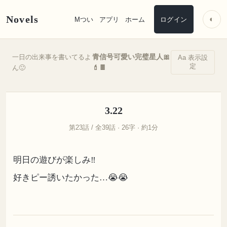
Novels
◐
Mつい
アプリ
ホーム
ログイン
青信号可愛い完璧星人🎀
一日の出来事を書いてるよ
Aa 表示設
定
💄🍫
ん🙂
3.22
第23話 / 全39話 · 26字 · 約1分
明日の遊びが楽しみ‼️
好きピー誘いたかった…😭😭