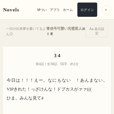
Novels
◐
Mつい
アプリ
ホーム
ログイン
青信号可愛い完璧星人🎀
一日の出来事を書いてるよ
Aa 表示設
定
💄🍫
ん🙂
3 4
第4話 / 全39話 · 56字 · 約1分
今日は！！！えー。なにもない ！あんまない。
VIPきれた！っざけんな！ドブカスがァァ(((
ひま。みんな見て4