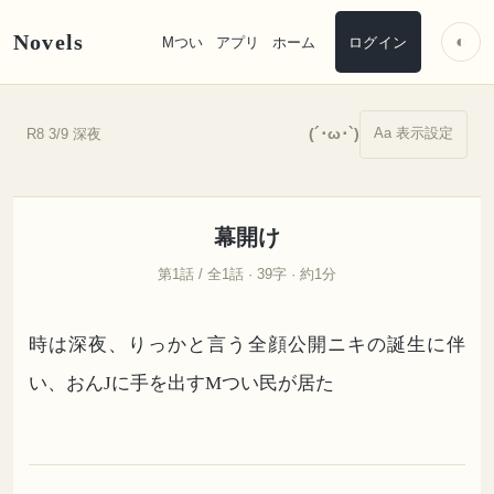
Novels
◐
Mつい
アプリ
ホーム
ログイン
Aa 表示設定
(´･ω･`)
R8 3/9 深夜
幕開け
第1話 / 全1話 · 39字 · 約1分
時は深夜、りっかと言う全顔公開ニキの誕生に伴
い、おんJに手を出すMつい民が居た