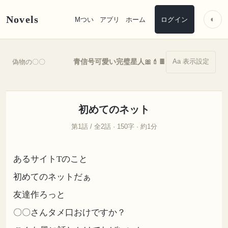
Novels
◐
Mつい
アプリ
ホーム
ログイン
Aa 表示設定
青信号可愛い完璧星人🎀💄🍫
偽物の〇〇
初めてのネット
第1話 / 全2話 · 150字 · 約1分
あるサイトTのこと
初めてのネットだぁ
友達作ろっと
〇〇さんタメ口おけですか？