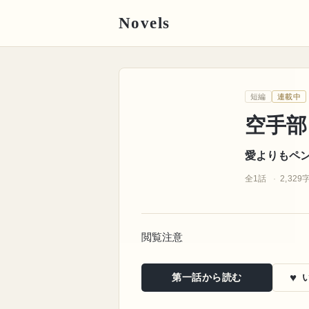
Novels
愛よりもペン
短編
連載中
文字起こし
空手部
・
性の裏技
空手部
愛よりもペ
全1話
2,329
閲覧注意
♥
第一話から読む