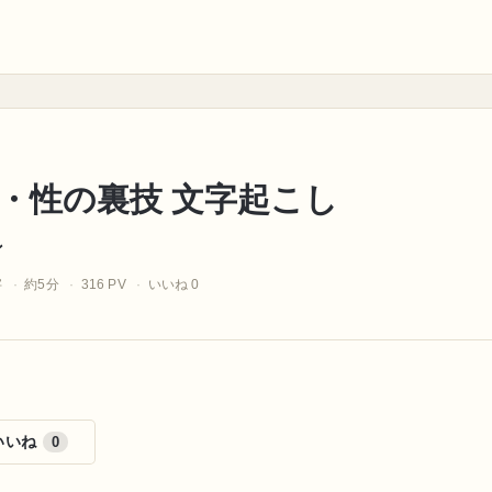
・性の裏技 文字起こし
ン
字
約5分
316 PV
いいね 0
いいね
0