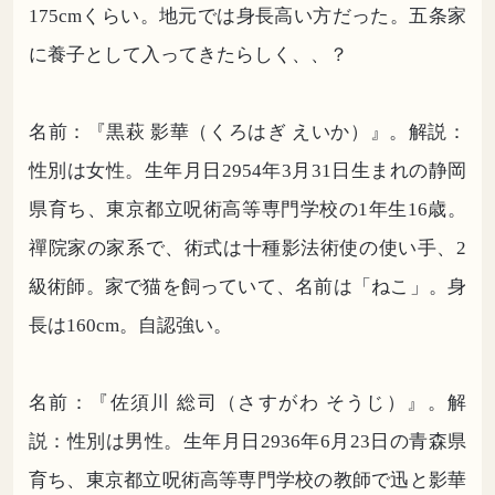
175cmくらい。地元では身長高い方だった。五条家
に養子として入ってきたらしく、、？
名前：『黒萩 影華（くろはぎ えいか）』。解説：
性別は女性。生年月日2954年3月31日生まれの静岡
県育ち、東京都立呪術高等専門学校の1年生16歳。
禪院家の家系で、術式は十種影法術使の使い手、2
級術師。家で猫を飼っていて、名前は「ねこ」。身
長は160cm。自認強い。
名前：『佐須川 総司（さすがわ そうじ）』。解
説：性別は男性。生年月日2936年6月23日の青森県
育ち、東京都立呪術高等専門学校の教師で迅と影華