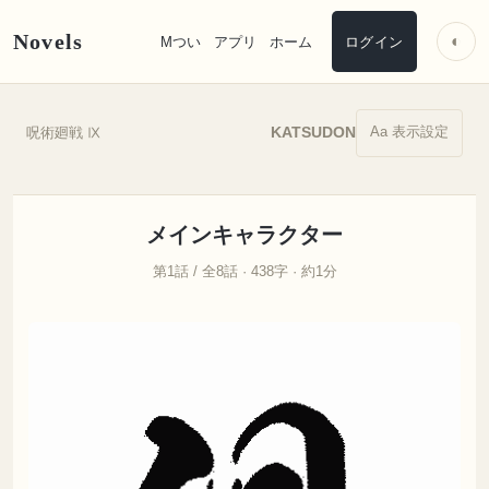
Novels
◐
Mつい
アプリ
ホーム
ログイン
Aa 表示設定
KATSUDON
呪術廻戦 Ⅸ
メインキャラクター
第1話 / 全8話 · 438字 · 約1分