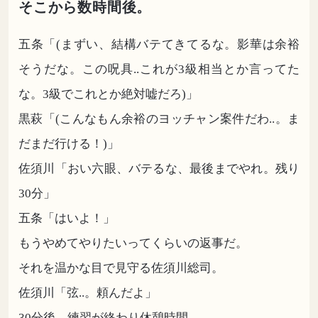
そこから数時間後。
五条「(まずい、結構バテてきてるな。影華は余裕
そうだな。この呪具..これが3級相当とか言ってた
な。3級でこれとか絶対嘘だろ)」
黒萩「(こんなもん余裕のヨッチャン案件だわ..。ま
だまだ行ける！)」
佐須川「おい六眼、バテるな、最後までやれ。残り
30分」
五条「はいよ！」
もうやめてやりたいってくらいの返事だ。
それを温かな目で見守る佐須川総司。
佐須川「弦..。頼んだよ」
30分後。練習が終わり休憩時間。