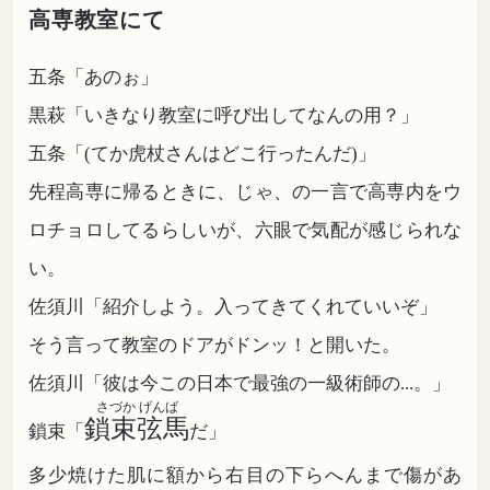
高専教室にて
五条「あのぉ」
黒萩「いきなり教室に呼び出してなんの用？」
五条「(てか虎杖さんはどこ行ったんだ)」
先程高専に帰るときに、じゃ、の一言で高専内をウ
ロチョロしてるらしいが、六眼で気配が感じられな
い。
佐須川「紹介しよう。入ってきてくれていいぞ」
そう言って教室のドアがドンッ！と開いた。
佐須川「彼は今この日本で最強の一級術師の...。」
さづか げんば
鎖束弦馬
鎖束「
だ」
多少焼けた肌に額から右目の下らへんまで傷があ