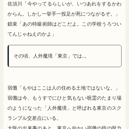
佐須川「今やってるらしいが、いつ
あれ
をするかわ
からん。しかし一挙手一投足が死につながるぞ。」
鎖束「あの特級術師はどこだよ。この学校うろつい
てんじゃねえのかよ」
その頃、人外魔境「東京」では..。
宿儺「もやはここは人の住める土地ではないな。」
宿儺は今、もうすでにひと気もない呪霊のたまり場
のようになった「人外魔境」と呼ばれる東京のスク
ランブル交差点にいる。
大阪の出来事のあと、東京へ向かい宿儺の指の呪力