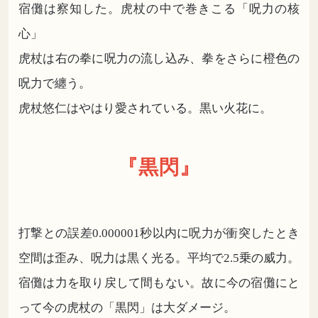
宿儺は察知した。虎杖の中で巻きこる「呪力の核
心」
虎杖は右の拳に呪力の流し込み、拳をさらに橙色の
呪力で纏う。
虎杖悠仁はやはり愛されている。黒い火花に。
『黒閃』
打撃との誤差0.000001秒以内に呪力が衝突したとき
空間は歪み、呪力は黒く光る。平均で2.5乗の威力。
宿儺は力を取り戻して間もない。故に今の宿儺にと
って今の虎杖の「黒閃」は大ダメージ。