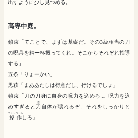
出すように少し見つめる。
高専中庭。
鎖束「てことで、まずは基礎だ。その3級相当の刀
の呪具を精一杯振ってくれ。そこからそれぞれ指導
する」
五条「りょーかい」
黒萩「まああたしは得意だし、行けるでしょ」
鎖束「刀の刀身に自身の呪力を込めろ..。呪力を込
器
めすぎると
刀
自体が壊れるぞ。それをしっかりと
コントロール
操作
しろ」