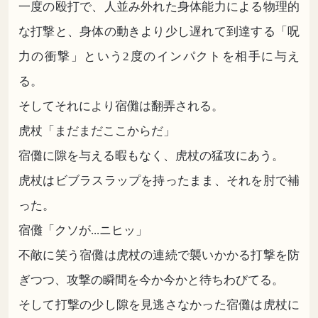
一度の殴打で、人並み外れた身体能力による物理的
な打撃と、身体の動きより少し遅れて到達する「呪
力の衝撃」という2度のインパクトを相手に与え
る。
そしてそれにより宿儺は翻弄される。
虎杖「まだまだここからだ」
宿儺に隙を与える暇もなく、虎杖の猛攻にあう。
虎杖はビブラスラップを持ったまま、それを肘で補
った。
宿儺「クソが...ニヒッ」
不敵に笑う宿儺は虎杖の連続で襲いかかる打撃を防
ぎつつ、攻撃の瞬間を今か今かと待ちわびてる。
そして打撃の少し隙を見逃さなかった宿儺は虎杖に