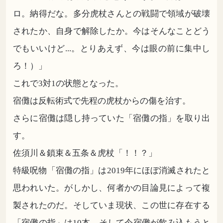
ロ。納得だな。多分虎杖さんとの戦闘で領域が破壊
されたか、自身で解除したか。今はそんなことどう
でもいいけど...。とりあえず、今は眼の前に集中し
ろ！）」
これで3対1の状態となった。
宿儺は反転術式で先程の虎杖からの傷を治す。
さらに宿儺は隠し持っていた「宿儺の指」を取り出
す。
佐須川＆鎖束＆五条＆虎杖「！！？」
特級呪物「宿儺の指」は2019年にほぼ消滅されたと
思われいた。がしかし、何者かの目論見によって複
製されたのだ。そしていま現状、この世に存在する
「宿儺の指」は10本。そして今宿儺が飲み込もうと