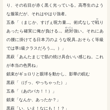
り、その右目が赤く黒く光っている。高専生のよう
な服装だが、それはやはり強者。
や
五条「（まじか、すげぇ呪力量...。術式なしで
戦
り
ぜってぇ
あったら確実に俺が負ける..。
絶対
強い。それにあ
の腰に掛けてる日本刀のような呪具..おそらく等級
では準1級クラスだろう...。）」
黒萩「あんたまじで肌の焼け具合いい感じね。これ
が本当の色男ね」
鎖束がギョロリと眼球を動かし、影華の睨む
黒萩「（げっ、やっちゃった）」
五条「（あのバカ！！）」
鎖束「なんか、あったか？」
黒萩「い、いえ！なにも！！？」