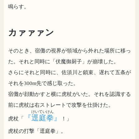
鳴らす。
カァァァン
そのとき、宿儺の視界が領域から外れた場所に移っ
た。それと同時に「伏魔御厨子」が崩壊した。
さらにそれと同時に、佐須川と鎖束、遅れて五条が
それを300m先で感じ取った。
宿儺が顔動かすと横に虎杖がいた。それを認識する
前に虎杖は右ストレートで攻撃を仕掛けた。
けいていけん
『逕庭拳』
虎杖「
！」
虎杖の打撃「逕庭拳」。