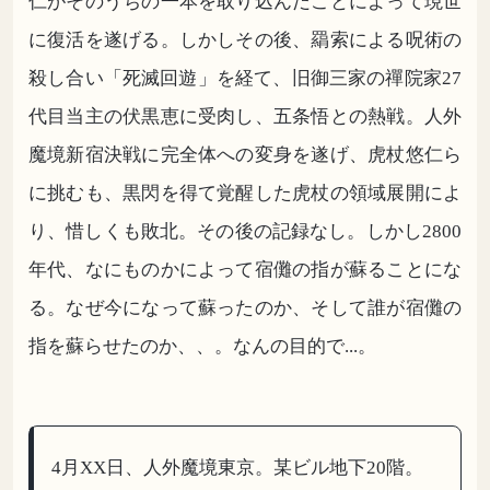
仁がそのうちの一本を取り込んだことによって現世
に復活を遂げる。しかしその後、羂索による呪術の
殺し合い「死滅回遊」を経て、旧御三家の禪院家27
代目当主の伏黒恵に受肉し、五条悟との熱戦。人外
魔境新宿決戦に完全体への変身を遂げ、虎杖悠仁ら
に挑むも、黒閃を得て覚醒した虎杖の領域展開によ
り、惜しくも敗北。その後の記録なし。しかし2800
年代、なにものかによって宿儺の指が蘇ることにな
る。なぜ今になって蘇ったのか、そして誰が宿儺の
指を蘇らせたのか、、。なんの目的で...。
4月XX日、人外魔境東京。某ビル地下20階。