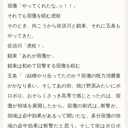
宿儺「やってくれたな..ッ！！」
それでも宿儺を睨む虎杖
そのとき、向こうから佐須川と鎖束、それに五条も
やってきた。
佐須川「虎杖！」
鎖束「あれが宿儺か」
鎖束は初めて目撃する宿儺を睨む
五条「（結構やり合ってたのか？宿儺の呪力消費量
がかなり多い。そしてあの街、焼け野原みたいにボ
ロボロ。おそらくさっき高専で感じとったのは、宿
儺が領域を展開したから。宿儺の術式は...斬撃か。
領域は必中効果があるって聞いたな。多分宿儺の領
域の必中効果は斬撃だと思う。そして街はボロボ