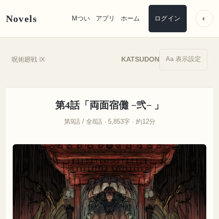
Novels
◐
Mつい
アプリ
ホーム
ログイン
Aa 表示設定
呪術廻戦 Ⅸ
KATSUDON
第4話「両面宿儺 −弐− 」
第9話 / 全8話 · 5,853字 · 約12分