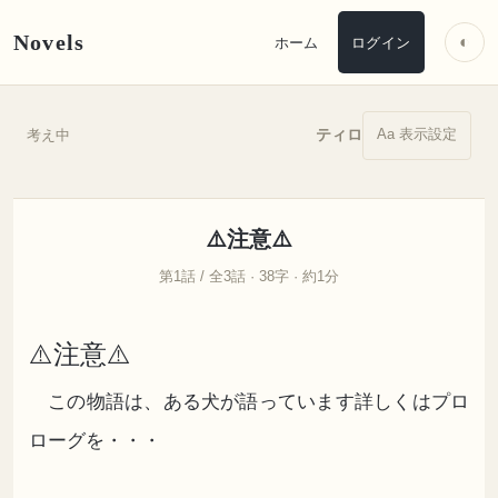
Novels
◐
ホーム
ログイン
Aa 表示設定
ティロ
考え中
⚠️注意⚠️
第1話 / 全3話 · 38字 · 約1分
⚠️注意⚠️
この物語は、ある犬が語っています詳しくはプロ
ローグを・・・