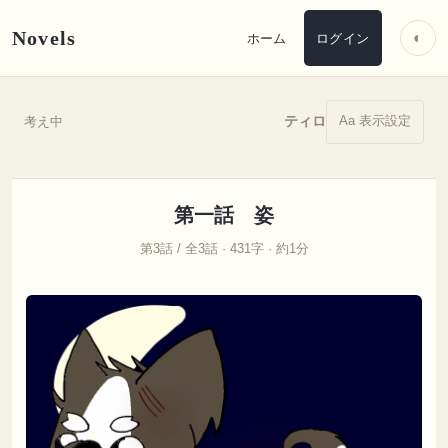
Novels
◐
ホーム
ログイン
Aa 表示設定
ティロ
考え中
第一話 姿
第3話 / 全3話 · 431字 · 約1分