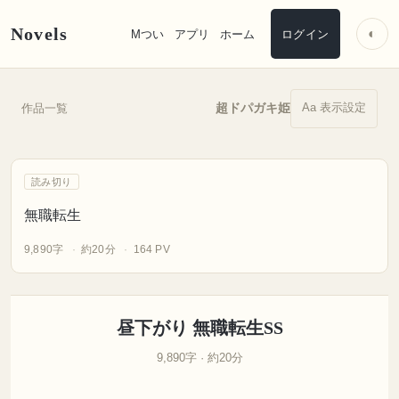
Novels
◐
Mつい
アプリ
ホーム
ログイン
Aa 表示設定
超ドパガキ姫
作品一覧
読み切り
無職転生
9,890字
約20分
164 PV
昼下がり 無職転生SS
9,890字 · 約20分