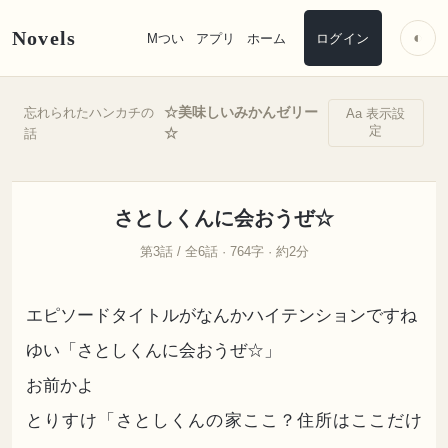
Novels
◐
Mつい
アプリ
ホーム
ログイン
☆美味しいみかんゼリー
忘れられたハンカチの
Aa 表示設
定
☆
話
さとしくんに会おうぜ☆
第3話 / 全6話 · 764字 · 約2分
エピソードタイトルがなんかハイテンションですね
ゆい「さとしくんに会おうぜ☆」
お前かよ
とりすけ「さとしくんの家ここ？住所はここだけ