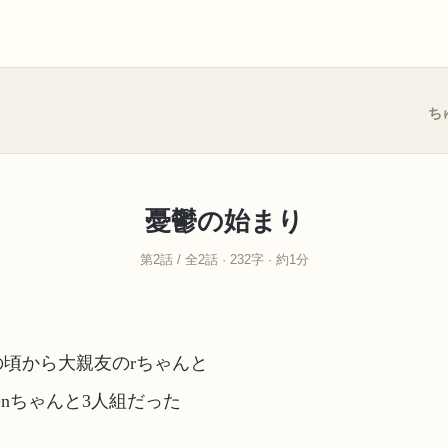
ち
憂鬱の始まり
第2話 / 全2話 · 232字 · 約1分
。
の頃から大親友のrちゃんと
のnちゃんと3人組だった