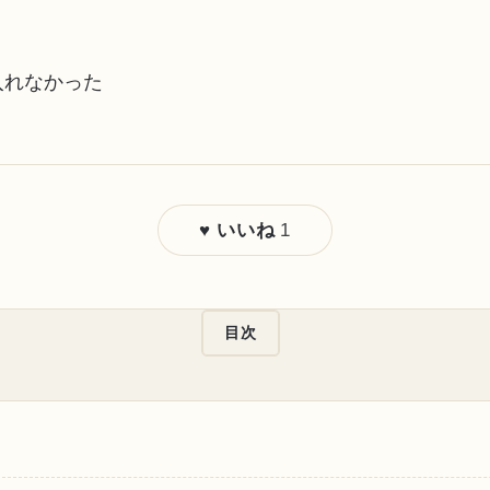
入れなかった
1
♥ いいね
目次