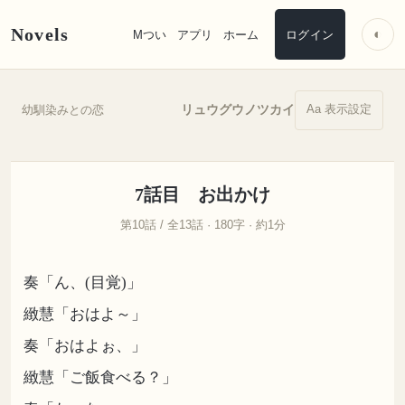
Novels
◐
Mつい
アプリ
ホーム
ログイン
Aa 表示設定
リュウグウノツカイ
幼馴染みとの恋
7話目 お出かけ
第10話 / 全13話 · 180字 · 約1分
奏「ん、(目覚)」
緻慧「おはよ～」
奏「おはよぉ、」
緻慧「ご飯食べる？」