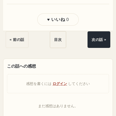
0
♥ いいね
« 前の話
目次
次の話 »
この話への感想
感想を書くには
ログイン
してください
まだ感想はありません。