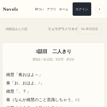
Novels
◐
Mつい
アプリ
ホーム
ログイン
Aa 表示設定
リュウグウノツカイ
幼馴染みとの恋
3話目 二人きり
第6話 / 全12話 · 512字 · 約2分
緻慧「奏おはよ～」
奏「お、おはよ、/」
緻慧「、？」
奏（なんか緻慧のこと意識しちゃう、//）