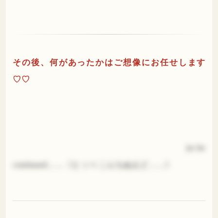
その後、何があったかはご想像にお任せします
♡♡
|to be
continued……《とぅべ こんちぬえど……》