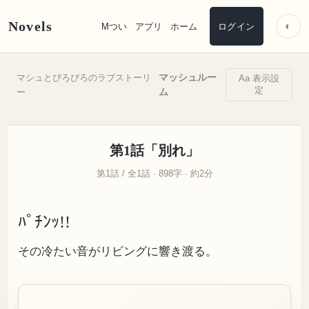
Novels
◐
Mつい
アプリ
ホーム
ログイン
マッシュルー
マシュとぴろぴろのラブストーリ
Aa 表示設
定
ム
ー
第1話「別れ」
第1話 / 全1話 · 898字 · 約2分
ﾊﾟﾁﾝｯ!!
その冷たい音がリビングに響き渡る。