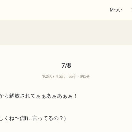
Mつい
7/8
第2話 / 全2話 · 55字 · 約1分
から解放されてぁぁあぁあぁぁ！
しくね〜(誰に言ってるの？)