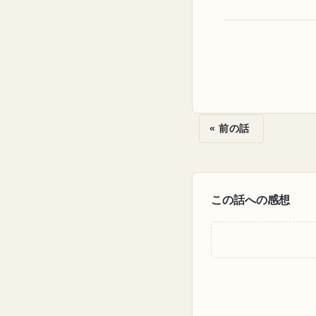
« 前の話
この話への感想