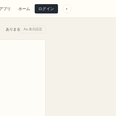
アプリ
ホーム
ログイン
◐
Aa 表示設定
ありまる