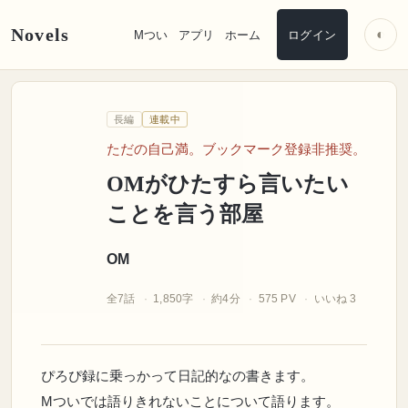
Novels
◐
Mつい
アプリ
ホーム
ログイン
OM
長編
連載中
O
M
ただの自己満。ブックマーク登録非推奨。
OMがひたすら言いたい
ことを言う部屋
OM
全7話
1,850字
約4分
575 PV
いいね 3
ぴろぴ録に乗っかって日記的なの書きます。
Mついでは語りきれないことについて語ります。