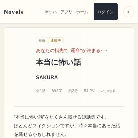
Novels
◐
Mつい
アプリ
ホーム
ログイン
SAKURA
長編
連載中
あなたの指先で”運命”が決まる･･･
本当に怖い話
SAKURA
全1話
898字
約2分
54 PV
いいね 0
”本当に怖い話”をたくさん載せる短話集です。
ほとんどフィクションですが、時々本当にあった話
を載せるかもしれません。