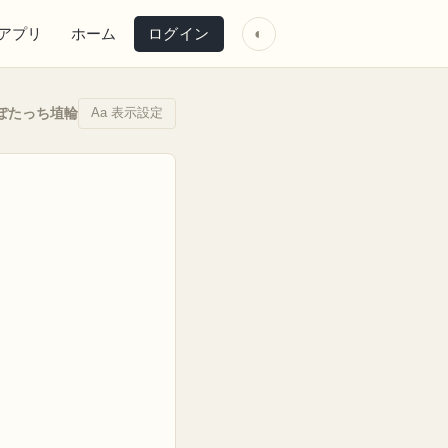
アプリ
ホーム
ログイン
◐
Aa 表示設定
ぽたっち埴輪